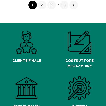
…
1
2
3
94

CLIENTE FINALE
COSTRUTTORE
DI MACCHINE