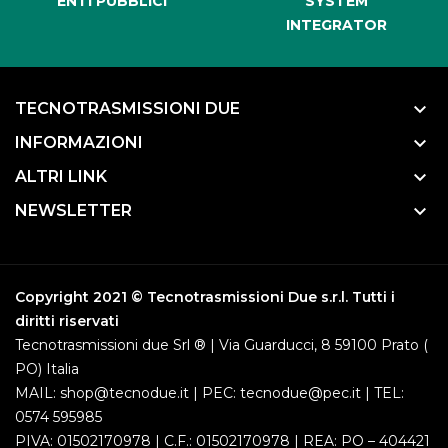
ENTI PUBBLICI
SYSTEM
INTEGRATOR
keyboard_arrow_down
TECNOTRASMISSIONI DUE
keyboard_arrow_down
INFORMAZIONI
keyboard_arrow_down
ALTRI LINK
keyboard_arrow_down
NEWSLETTER
Copyright 2021 © Tecnotrasmissioni Due s.r.l. Tutti i
diritti riservati
Tecnotrasmissioni due Srl ® | Via Guarducci, 8 59100 Prato (
PO) Italia
MAIL: shop@tecnodue.it | PEC: tecnodue@pec.it | TEL:
0574 595985
PIVA: 01502170978 | C.F.: 01502170978 | REA: PO – 404421