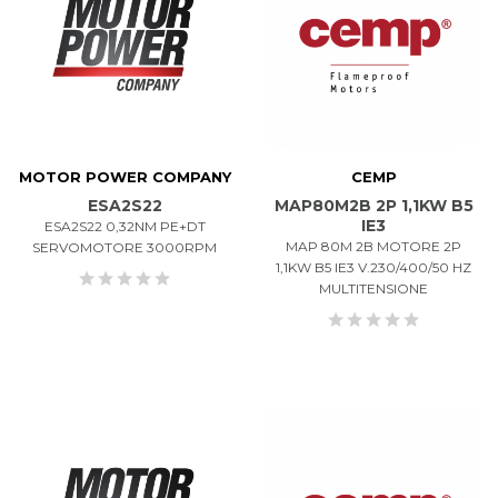
MOTOR POWER COMPANY
CEMP
ESA2S22
MAP80M2B 2P 1,1KW B5
IE3
ESA2S22 0,32NM PE+DT
MAP 80M 2B MOTORE 2P
SERVOMOTORE 3000RPM
1,1KW B5 IE3 V.230/400/50 HZ
MULTITENSIONE