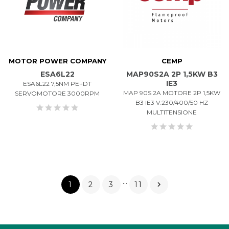
MOTOR POWER COMPANY
CEMP
ESA6L22
MAP90S2A 2P 1,5KW B3
IE3
ESA6L22 7,5NM PE+DT
MAP 90S 2A MOTORE 2P 1,5KW
SERVOMOTORE 3000RPM
B3 IE3 V.230/400/50 HZ
MULTITENSIONE
…
1
2
3
11
