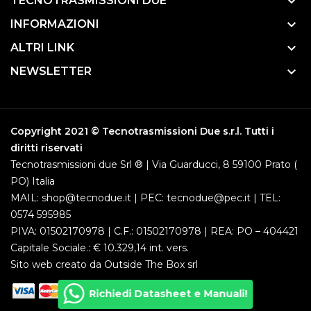
keyboard_arrow_down
TECNOTRASMISSIONI DUE
keyboard_arrow_down
INFORMAZIONI
keyboard_arrow_down
ALTRI LINK
keyboard_arrow_down
NEWSLETTER
Copyright 2021 © Tecnotrasmissioni Due s.r.l. Tutti i
diritti riservati
Tecnotrasmissioni due Srl ® | Via Guarducci, 8 59100 Prato (
PO) Italia
MAIL: shop@tecnodue.it | PEC: tecnodue@pec.it | TEL:
0574 595985
PIVA: 01502170978 | C.F.: 01502170978 | REA: PO – 404421
Capitale Sociale.: € 10.329,14 int. vers.
Sito web creato da
Outside The Box srl
Richiedi Datasheet e Manuali!