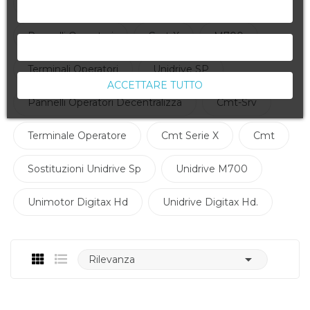
Stampa Digitale
Serie IE
NEGA TUTTO
Pannelli Operatori
Cmt-X
M700
ACCETTA LA SELEZIONE CORRENTE
Terminali Operatori
Unidrive SP
ACCETTARE TUTTO
Pannelli Operatori Decentralizza
Cmt-Srv
Terminale Operatore
Cmt Serie X
Cmt
Sostituzioni Unidrive Sp
Unidrive M700
Unimotor Digitax Hd
Unidrive Digitax Hd.

Rilevanza