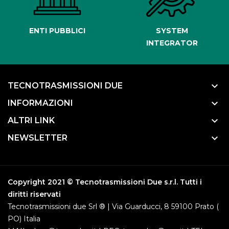
ENTI PUBBLICI
SYSTEM
INTEGRATOR
keyboard_arrow_down
TECNOTRASMISSIONI DUE
keyboard_arrow_down
INFORMAZIONI
keyboard_arrow_down
ALTRI LINK
keyboard_arrow_down
NEWSLETTER
Copyright 2021 © Tecnotrasmissioni Due s.r.l. Tutti i
diritti riservati
Tecnotrasmissioni due Srl ® | Via Guarducci, 8 59100 Prato (
PO) Italia