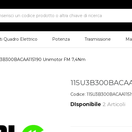
 Quadro Elettrico
Potenza
Trasmissione
Ma
U3B300BACAA115190 Unimotor FM 7,4Nm
115U3B300BACAA
Codice:
115U3B300BACAA1151
DIsponibile
2 Articoli