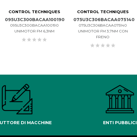
CONTROL TECHNIQUES
CONTROL TECHNIQUES
095U3C300BACAA100190
075U3C306BACAA075140
095U3C300BACAA100190
075U3C306BACAA075140
UNIMOTOR FM 6,3NM
UNIMOTOR FM 3,7NM CON
FRENO
UTTORE DI MACCHINE
ENTI PUBBLICI