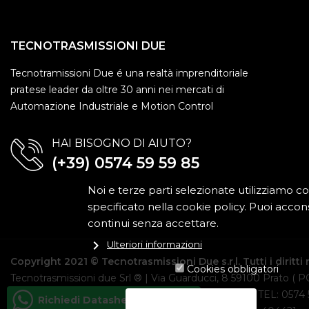
TECNOTRASMISSIONI DUE
Tecnotramissioni Due é una realtà imprenditoriale
pratese leader da oltre 30 anni nei mercati di
Automazione Industriale e Motion Control
HAI BISOGNO DI AIUTO?
(+39) 0574 59 59 85
Noi e terze parti selezionate utilizziamo co
specificato nella cookie policy. Puoi accons
continui senza accettare.
chevron_right
Ulteriori informazioni
Copyright 2021 © Tecnotrasmissioni Due s.r.l. Tutti i diritti 
Cookies obbligatori
Tecnotrasmissioni due Srl ® | Via Guarducci, 8 59100 Prato ( PO
MAIL: shop@tecnodue.it | PEC: tecnodue@pec.it | TEL: 0574
Richiedi Datasheet e Manuali!
NEGA TUTTO