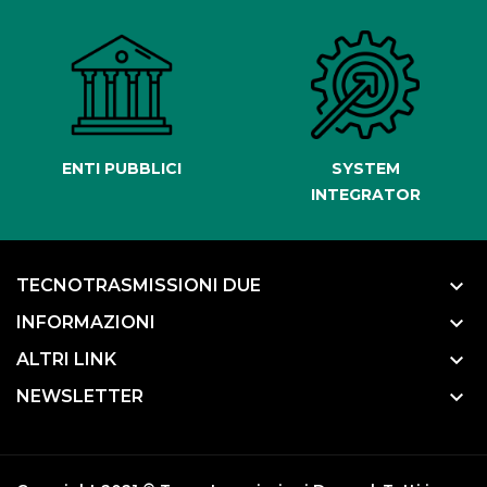
ENTI PUBBLICI
SYSTEM
INTEGRATOR
keyboard_arrow_down
TECNOTRASMISSIONI DUE
keyboard_arrow_down
INFORMAZIONI
keyboard_arrow_down
ALTRI LINK
keyboard_arrow_down
NEWSLETTER