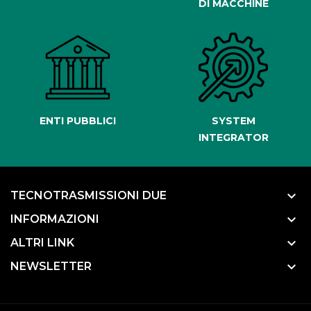
DI MACCHINE
ENTI PUBBLICI
SYSTEM
INTEGRATOR
keyboard_arrow_down
TECNOTRASMISSIONI DUE
keyboard_arrow_down
INFORMAZIONI
keyboard_arrow_down
ALTRI LINK
keyboard_arrow_down
NEWSLETTER