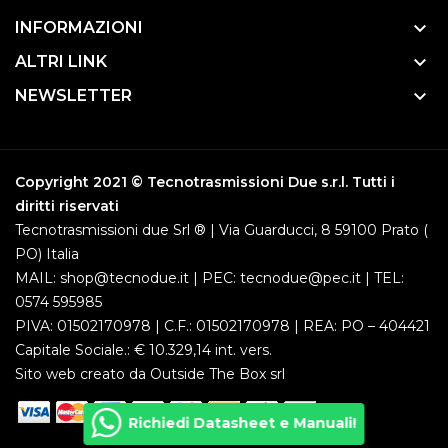
keyboard_arrow_down
INFORMAZIONI
keyboard_arrow_down
ALTRI LINK
keyboard_arrow_down
NEWSLETTER
Copyright 2021 © Tecnotrasmissioni Due s.r.l. Tutti i
diritti riservati
Tecnotrasmissioni due Srl ® | Via Guarducci, 8 59100 Prato (
PO) Italia
MAIL: shop@tecnodue.it | PEC: tecnodue@pec.it | TEL:
0574 595985
PIVA: 01502170978 | C.F.: 01502170978 | REA: PO – 404421
Capitale Sociale.: € 10.329,14 int. vers.
Sito web creato da
Outside The Box srl
Richiedi Datasheet e Manuali!