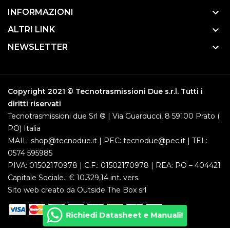
keyboard_arrow_down
INFORMAZIONI
keyboard_arrow_down
ALTRI LINK
keyboard_arrow_down
NEWSLETTER
Copyright 2021 © Tecnotrasmissioni Due s.r.l. Tutti i
diritti riservati
Tecnotrasmissioni due Srl ® | Via Guarducci, 8 59100 Prato (
PO) Italia
MAIL: shop@tecnodue.it | PEC: tecnodue@pec.it | TEL:
0574 595985
PIVA: 01502170978 | C.F.: 01502170978 | REA: PO – 404421
Capitale Sociale.: € 10.329,14 int. vers.
Sito web creato da
Outside The Box srl
Richiedi Datasheet e Manuali!