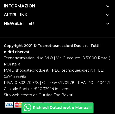
keyboard_arrow_down
INFORMAZIONI
keyboard_arrow_down
ALTRI LINK
keyboard_arrow_down
NEWSLETTER
Copyright 2021 © Tecnotrasmissioni Due s.r.l. Tutti i
diritti riservati
Tecnotrasmissioni due Srl ® | Via Guarducci, 8 59100 Prato (
PO) Italia
MAIL: shop@tecnodue.it | PEC: tecnodue@pec.it | TEL:
0574 595985
PIVA: 01502170978 | C.F.: 01502170978 | REA: PO – 404421
Capitale Sociale.: € 10.329,14 int. vers.
Sito web creato da
Outside The Box srl
Richiedi Datasheet e Manuali!