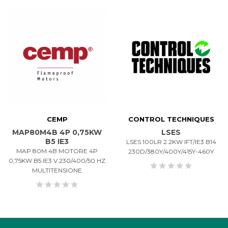
CEMP
CONTROL TECHNIQUES
MAP80M4B 4P 0,75KW
LSES
B5 IE3
LSES 100LR 2.2KW IFT/IE3 B14
MAP 80M 4B MOTORE 4P
230D/380Y/400Y/415Y-460Y
0,75KW B5 IE3 V.230/400/50 HZ
MULTITENSIONE