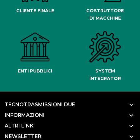
CLIENTE FINALE
COSTRUTTORE
DI MACCHINE
ENTI PUBBLICI
SYSTEM
INTEGRATOR
keyboard_arrow_down
TECNOTRASMISSIONI DUE
keyboard_arrow_down
INFORMAZIONI
keyboard_arrow_down
ALTRI LINK
keyboard_arrow_down
NEWSLETTER