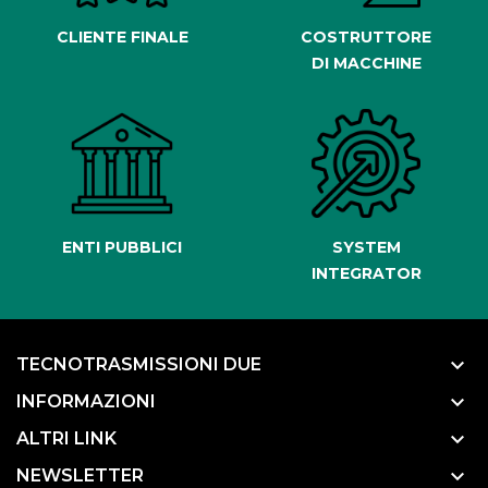
CLIENTE FINALE
COSTRUTTORE
DI MACCHINE
ENTI PUBBLICI
SYSTEM
INTEGRATOR
keyboard_arrow_down
TECNOTRASMISSIONI DUE
keyboard_arrow_down
INFORMAZIONI
keyboard_arrow_down
ALTRI LINK
keyboard_arrow_down
NEWSLETTER