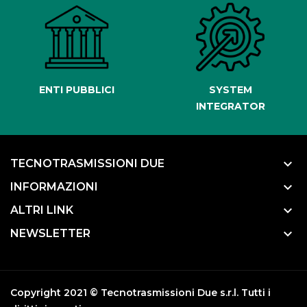
ENTI PUBBLICI
SYSTEM
INTEGRATOR
keyboard_arrow_down
TECNOTRASMISSIONI DUE
keyboard_arrow_down
INFORMAZIONI
keyboard_arrow_down
ALTRI LINK
keyboard_arrow_down
NEWSLETTER
Copyright 2021 © Tecnotrasmissioni Due s.r.l. Tutti i