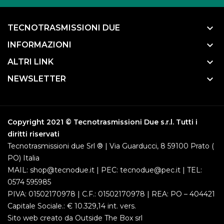
keyboard_arrow_down
TECNOTRASMISSIONI DUE
keyboard_arrow_down
INFORMAZIONI
keyboard_arrow_down
ALTRI LINK
keyboard_arrow_down
NEWSLETTER
Copyright 2021 © Tecnotrasmissioni Due s.r.l. Tutti i
diritti riservati
Tecnotrasmissioni due Srl ® | Via Guarducci, 8 59100 Prato (
PO) Italia
MAIL: shop@tecnodue.it | PEC: tecnodue@pec.it | TEL:
0574 595985
PIVA: 01502170978 | C.F.: 01502170978 | REA: PO – 404421
Capitale Sociale.: € 10.329,14 int. vers.
Sito web creato da
Outside The Box srl