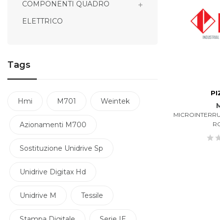
COMPONENTI QUADRO

ELETTRICO
Tags
PI
Hmi
M701
Weintek
MICROINTERRU
Azionamenti M700
R
Sostituzione Unidrive Sp
Unidrive Digitax Hd
Unidrive M
Tessile
Stampa Digitale
Serie IE